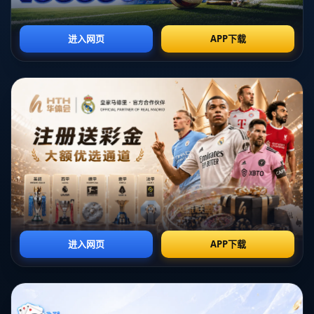
分，也使浙江队陷入了苦战之中。此外，这不仅是钟义浩本赛季的第
二粒进球，也让球迷看到了他在进攻端越来越出色的表现。
### **浙江队的困境与多拉多的表现**
尽管浙江队在比赛中占据了**控球率优势**，但球队在最后一传和临门
一脚上的表现欠佳。尤其是在终场阶段，球队多次制造威胁球，但始
终没能完成破门。浙江队后防线在处理反击球时的稍显松散，也成为
球队本场失利的重要原因之一。
相较之下，河南嵩山龙门的中场核心多拉多表现十分抢眼。他不仅在
组织和推动进攻上表现出稳定的水准，更凭借这次妙到毫巅的**助攻**
证明了自己在关键时刻的价值。本赛季迄今为止，多拉多已经成为河
南队进攻端不可或缺的一员核心，他的存在使得河南队的反击更加高
效。
### **战术比拼：防反制胜与控球难题**
本场比赛也很好地展示了两支球队不同的战术风格。浙江队作为主场
球队，通过控球掌握比赛的节奏，但在面对河南队严密的阵地防守时