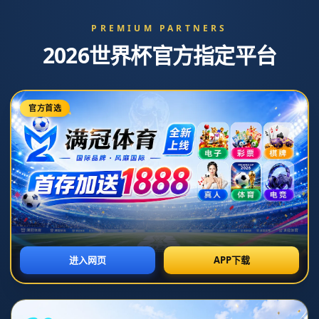
公司新闻
行业动态
中超第8輪浙江隊0-1河南嵩山龍門 多拉多助攻鐘