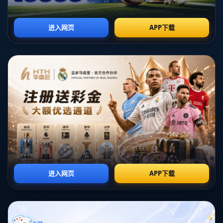
是在英超联赛，年轻球员的培养及重用成为争冠和重建的重要策略。
在这股浪潮中，切尔西和阿森纳展现了截然不同的建队哲学。**切尔西
**采用了“高潜力年轻球员+购入经验型关键球员”的混合策略，而**阿森
纳**则走了一条更“激进”的道路，大规模启用青年才俊，通过发展核心
班底重塑球队竞争力。
### **切尔西：灵活策略打造平衡阵容**
切尔西在近几个赛季的大规模引援令人瞩目，包括像恩佐·费尔南德斯
和穆德里克这样的年轻球员，这些新星的到队直接拉低了球队的平均
年龄。事实上，切尔西近年来频繁“补血”，以高价引入潜力球员，希望
通过更新换代确保持续竞争力。
然而，切尔西不仅仅是追逐青春，还将经验丰富的老将保留在阵容
中。例如，蒂亚戈·席尔瓦依然在核心位置上发挥作用，为球队提供稳
定性。这种“年龄错位”组合赋予了切尔西阵容的深度，但也可能意味着
磨合需要更长时间。**此次他们在五大联赛平均年龄的榜单中排第五*
*，正是平衡策略的结果。