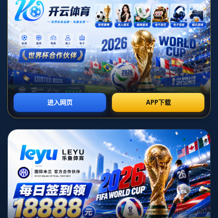
第五、阿森納第六.
时间：2026-08-06T15:30:41+08:00
**五大联赛球队出场阵容平均年龄之比较：切尔西第五、阿森纳第六**
在现代足球这片竞争异常激烈的舞台上，球员年龄结构是决定球队表
现与未来发展的重要因素之一。年轻的锋线好手可能为球队注入活
力，但经验丰富的老将则可能在关键时刻成为球队的定海神针。最近
一项关于**五大联赛球队出场阵容平均年龄**的排名引发了球迷们的热
议，其中值得关注的是英超两强**切尔西**排名第五，**阿森纳**紧随
其后位列第六。本文将围绕这些数据背后的战略故事，剖析为何两支
球队在年龄结构上呈现如此特性，以及这对球队未来的意义。
### **年轻化趋势与现代足球的融合**
近年来，五大联赛球队的年龄构成呈现出明显的年轻化趋势。以现代
足球的高对抗、高节奏特性为背景，要求球员在体能、爆发力上达到
较高水平，因此更多俱乐部选择培养年轻球员以适应战术需求。特别