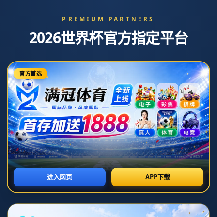
公司新闻
行业动态
WE让一追二复仇成功，夺登峰组最后席位