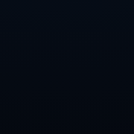
性的登峰组席位。登峰组不仅是赛事荣耀的象征，更意味着他们将面
对更高层次、更具挑战性的对手。这对于整个战队而言，不仅是信心
的提升，也是一场全新的征程。
回顾这场让一追二的精彩比赛，我们不难发现，
对于团队竞技而言，
技术虽是基础，但团队的合作能力与心理状态才是决定最终胜负的重
要因素
。而WE的这场胜利，无疑是对这些原则的最佳诠释。
上一篇：国少对阵沙特U17半场数据全面落后
下一篇： 巴黎首冠梦VS国米复兴路：欧冠巅峰决战凌晨3点上演