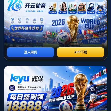
时间：2026-08-06T15:30:41+08:00
WE 2-1 UP：让一追二完成复仇 WE赢得最后的登峰组席位
在群雄逐鹿的赛场上，每一次逆风翻盘都令人热血沸腾。本场比赛
中，WE以2-1战胜UP，以一次酣畅淋漓的“让一追二”胜利，为自己赢
得了登峰组最后的席位。这不仅是一场实力的较量，更是智慧与毅力
的象征。那么，这场比赛背后究竟有哪些精彩之处？