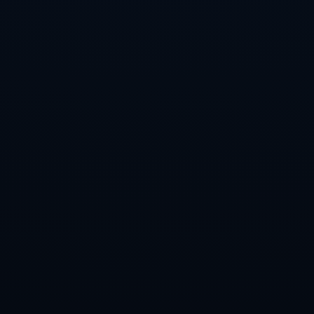
赛后半程中凭借一次精妙绝伦的过人，完成本场关键进球。他的进球不仅
武汉足球爱好者前来助威。赛场的氛围非常浓烈，球迷们的呼声从比赛的
动为比赛增色。武汉三镇球队官方账号当天发布的比赛动态，更是引发了
结的体现。
。例如，他们在比赛中展现出的防守韧性多次化险为夷。然而比赛后期，
种瞬间决策能力将比赛推向高潮。
传递了团队协作和球迷文化的重要性。这场胜利让武汉三镇不仅在积分榜