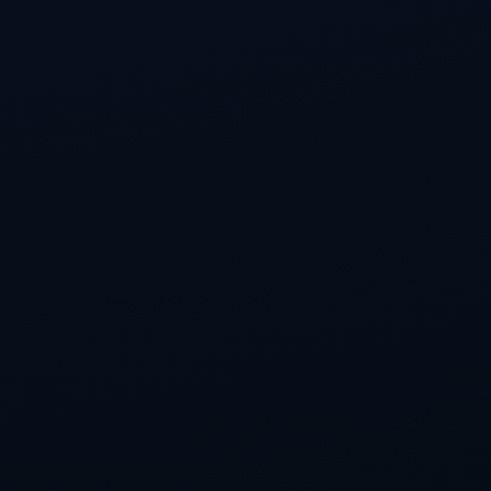
击颇具威胁，甚至一度占据控球优势。然而面对武汉三镇的多次防守
面，多次威胁到海牛队的大门。武汉主教练赛后表示，训练中的战术