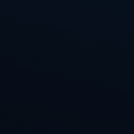
青岛海牛队的表现同样不容忽视。尽管他们位居客场，但球队的整体
反击，海牛始终无法取得决定性突破，这也为最终的比赛结果埋下了
武汉三镇的技战术解析
在这场比赛中，武汉三镇展现了出色的团队协作和流畅的技战术安排