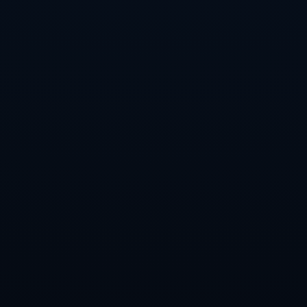
速调整自己。
就如同一次她曾失败的比赛后，Xiaoxia与心理导师深度复盘：“每一场
比赛都有它存在的意义，即便失败，那也是让我找到前进方向的重要
时刻。”这样的认识，让她在赛场上表现得更为镇定自若，全力出击却
不作无谓冒险。
如今再次面对挑战时，Xiaoxia的心态更加稳健，“这份必胜的决心不是
空想，而是源于我的准备与对自己的信任。”心理上的强大正是她能在
赛场上游刃有余的重要原因。
借鉴她的精神：我们也可以战胜人生中的赛事
从Xiaoxia的赛前表现与采访中，我们能够深刻感受到她身上所蕴含的
积极向上的信念：
自信、坚持、团队协作
。或许并不是每个人都能站
在赛场上挥洒汗水，但在我们的工作、学习甚至生活中，这种精神同
样值得借鉴。她的故事告诉我们，
每一场人生赛事，只要竭尽全力，
都充满着无限可能性
。
当她携必胜的决心登上赛场时，那份坚定的目光已然传递出她的信