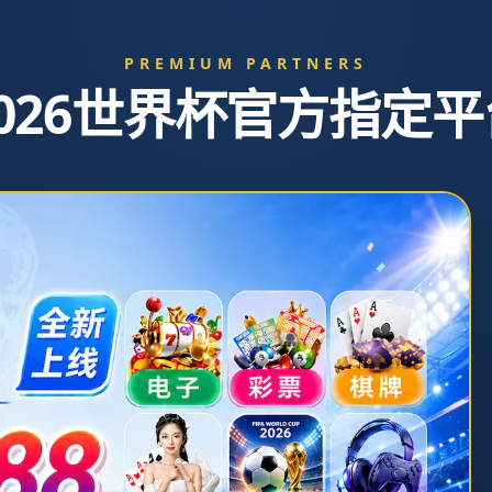
首页
公司简介
产品中心
新闻资讯
联