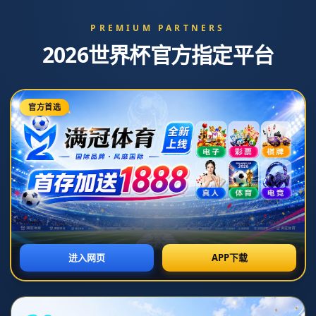
公司新闻
行业动态
德佬豪掷重金！德布劳内签约获千万欧签字费