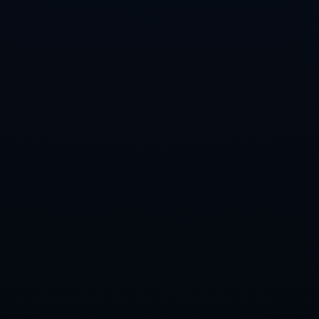
试，如NFL球员像“巨石”加入好莱坞。而在未来，
跨领域合作的模式可
能愈加频繁，摔角行业或许会焕发新的活力和商业价值
。
总的来说，“A-史密斯挑战詹姆斯”的新闻并非只是一次普通的娱乐话
题，而是一次涉及运动明星、娱乐与商业发展的全方位撞击。这场潜
在比赛的背后，是如何通过不同领域交融影响粉丝以及市场的深远意
义。
上一篇：穆勒：瓜帅执教拜仁后，至今未见教练与球队真正匹配
下一篇： 步行者多点开花狂轰162分客场狂胜奇才
联系我们