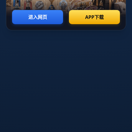
公司新闻
行业动态
浦为埃利奥特标价4000万镑，多支球队展
时间：2026-08-06T15:30:41+08:00
忽然站到了风口浪尖。多家英国及欧洲媒体爆料称，利物浦已为这位英格兰
外界重新审视埃利奥特在红军阵中的定位与未来。
将埃利奥特放上货架，却通过内部评估给出了一个明确的心理价位——约4
随着新教练组上任，利物浦希望在不大幅削弱整体竞争力的前提下，为引
卡斯尔联已经通过中间人表达了浓厚兴趣，两家俱乐部都将埃利奥特视为