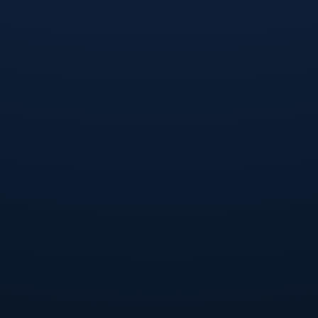
分担中场与锋线之间的衔接任务；而纽卡方面则看中他极高的工作率与不
他保持关注，并已经评估在财务公平政策框架下完成转会的可行性。
数家俱乐部被曝曾在上赛季中后段就对埃利奥特进行长期考察，尤其是那
利奥特“非常动心”，并认为以4000万英镑左右的价格锁定一名已经有
若想满足利物浦的估值，势必需要在球员出售和薪资结构调整上做出相当
英超与杯赛中出场次数不算少，但很长一段时间更多以替补身份登场，充
色的左脚技术和灵巧的转身，在狭小空间中寻找传球线路和射门角度。正是
差半步。
员，利物浦内部评价其实一直不低。教练组多次公开赞扬他的职业态度和
长黄金期的年龄，使得埃利奥特在转会市场上的“标签价值”不容小觑。
价既是对市场环境的顺势而为，也是一种价值底线的宣示。