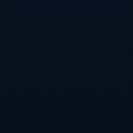
菲尔德意味着继续在高强度竞争环境中磨砺，与世界级队友共训，对抗顶
场时间不仅要与老队友竞争，还将面临新人挑战。如果一支能够提供明确
定而充足的出场记录，将成为重要筹码。