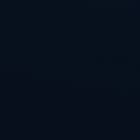
从球员个人发展角度出发，留下还是离开并非易事。一方面，留在安
步推进，不排除在他所覆盖的几个区域再有新面孔到来，届时他的出
衡——尤其是在他希望冲击未来英格兰国家队大赛名单的背景下，稳