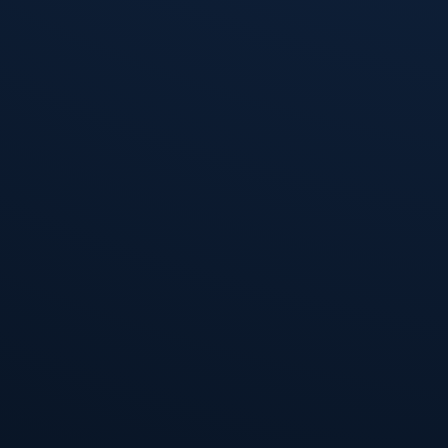
攻体系中，希望增加一名既能内收组织又能持球突击的右侧球员，以
面前的创造力。有消息称至少一支传统“前六”之外的英超球队也对
除了英超内部的哄抢，来自欧洲大陆的目光同样炽热。西甲与德甲的
的拼图。有西班牙媒体指出，一家长期主打技术流足球的老牌劲旅对埃
有极大吸引力”。受限于电视转播分成和商业收入差距，非英超球队
埃利奥特本人上赛季在利物浦的扮演角色颇为微妙。数据显示，他在
繁被安排在右中场、右边锋乃至更靠里的“半10号位”游走，凭借出
未能在某一个位置上成为绝对首选，定位介于主力与轮换之间，始终
对于这样一名有过重伤经历却迅速恢复、并在多个位置展示潜力的球
近年来的战术基因。与此管理层也清楚，英格兰本土身份加上尚在成
让像埃利奥特这样的U23英格兰球员更易溢价，4000万英镑的要