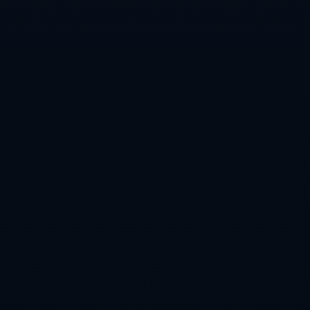
发挥 一旦对手像猛龙那样出现体系崩塌比分失控 大胜就成了水到渠成
的结果
步行者的逆转则从另一个角度说明了韧性的重要性 在落后时 他们没有
放弃既定的打法 而是在原有体系基础上 做出细节层面的调整 比如提
高防守站位 改变突破与外线的比例 强化篮板拼抢和转换进攻 这种在