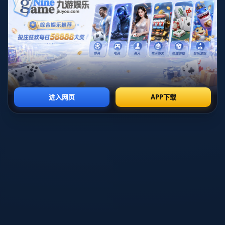
投篮质量下降 导致进攻端节奏彻底被打乱
进攻端 骑士在面对猛龙略显保守的防守策略时 做到了极高效率 他们
利用多点持球的优势 通过连续的弱侧切入与外线转移球 一次次撕开猛
龙的协防防线 这并不是单纯依赖三分雨的胜利 而是内外结合的立体攻
击 很多回合里 我们能够看到骑士刻意加快攻防转换节奏 让猛龙的大
个子不断在回防中消耗体力 在第三节分差被彻底拉开 正是这种节奏压
迫累积的结果
更值得关注的是 在30分的巨大优势下 骑士替补仍然保持整体性和侵略
性 没有因为比分领先而松懈 这体现出球队内部非常稳定的竞争氛围
年轻球员在垃圾时间之外也得到了高质量的出场 比如在第二阵容出现
在场上时 他们仍然按照主力阵容的思路进行配合 而不是单打独斗 这
对一支想在季后赛走得更远的球队而言 是极其宝贵的信号
猛龙溃败的深层原因
从猛龙的角度来看 被骑士大胜猛龙30分并非偶然 而是长期问题的一次
集中暴露 过去几年 猛龙一直在试图通过无位置化的小球阵容 来掩盖