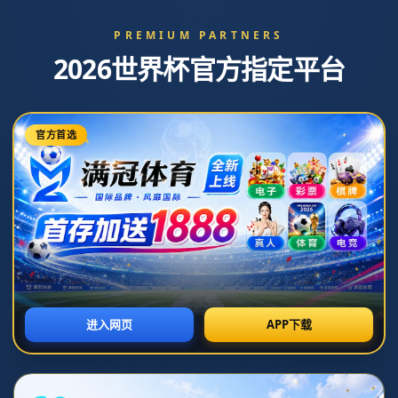
公司新闻
行业动态
常规赛-骑士大胜猛龙30分 步行者逆转力克活塞