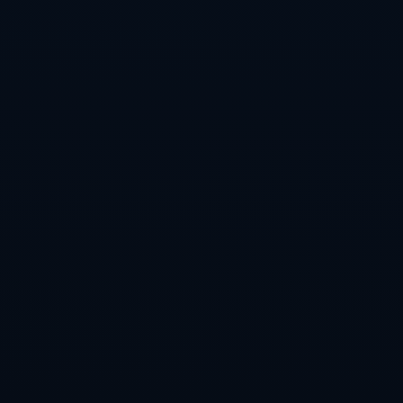
与前一个例子不同，另一位玩家同样关注“双色球007期历史同期号码
全汇总”，但他用法完全不同。他先将历年007期的红球按区间分成三
个段落，例如01到11为前区 12到22为中区 23到33为后区，然后统计
历史中常见的区间分布组合，如“2前2中2后”“1前3中2后”等，并记录
它们出现的大致比例。之后，他在选号时会优先选择那些历史上多次
出现过的区间结构，但具体号码则结合近期走势和个人偏好来确定。
比如在准备新一年的007期投注时，他选定“2前2中2后”的结构，然后
从前区任选两码，中区二码，后区二码，再搭配一个蓝球。在这种方
式下，历史同期号码的作用是提供“分区框架”和“概率感觉”，而不是提
供一成不变的号码模板。长时间来看，这类玩家虽然不会因为“007期”
本身得到任何额外优势，但他们的组合往往更加均衡，减少明显失衡
组合的出现，中奖体验也更为稳定。