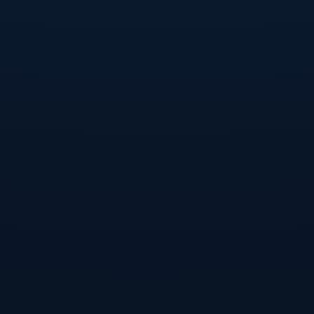
这样的观察，我们可以校正自己过于主观的选号偏好，比如总是“嫌弃”
某些号码、过度追捧“吉利数字”等，从而让选号更接近客观概率。
如何理解双色球007期历史同期号码的统计特征
在“双色球007期历史同期号码全汇总”的表格中，我们通常会看到每一
年007期的红蓝球组合。如果对这些数据做基础统计分析，可以从下列
维度入手，这样既简单又不失实用性。其一是红球和值分布，通过将
每期红球总和相加，观察长期来看是偏向中庸区间还是经常出现极大
或极小的和值，一般而言，中段和值区域出现频次会更高。其二是奇
偶比例，大多历史007期的红球组合会在“3奇3偶”“2奇4偶”“4奇2偶”等
区间来回摆动，极端“全奇”或“全偶”的情况会比较少见。其三是大小比
（以16或17为分界），将红球分成大小两段，观察在007期历史中大
号是否略微占优，还是小号更活跃。其四是蓝球冷热情况，统计007期
历史蓝球中每个数字出现的次数，虽然不能据此断言某个蓝球“该出”或
“不该出”，但能帮助我们认识“冷号并不意味着永远不出，热号也并不
保证继续热”的基本事实。