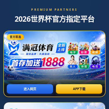
公司新闻
行业动态
世界杯买球官方推荐平台分析