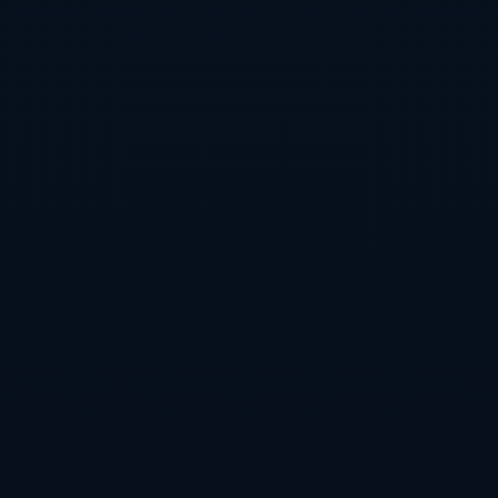
如何 若一个平台对所有批评都采取屏蔽 封禁的方式 只留下“老师太准
了”“准备跟单暴富”的单一声调 那么其推荐内容就很可能存在偏向性甚
至误导性
关键词背后鱼龙混杂的推广生态