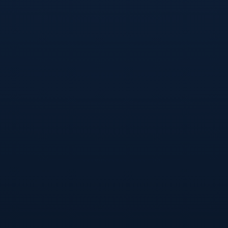
数据分析与“推荐模型”的真实价值
不少平台会突出自己拥有“AI智能算法”“大数据预测模型”“多年经验的分
析师团队”，试图证明其对世界杯赛果的判断更具优势。从技术角度来
看，利用历史战绩 球队身价 球员状态 赛程密度 天气因素 以及即时伤
停信息进行量化分析，的确可以为比赛提供相对理性的解读。即便是
采用复杂模型，也无法消除足球比赛本身的高不确定性与事件偶然
性。平台若暗示其推荐方案具备极高的“胜率”甚至“锁定盈利”，实质上