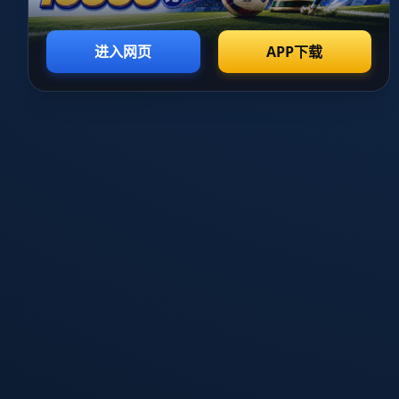
实时获取世界杯比分手机官方平台信息的实用指南
每到世界杯赛场硝烟再起，无数球迷都会面临同一个问题——如何在
与即时的战术分析和盘口判断。围绕“实时获取世界杯比分手机官方
手机官方平台为何成为世界杯比分信息的核心入口