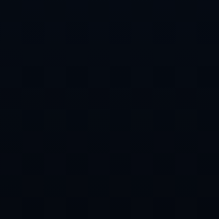
动”。例如，上一场临门一脚被绝平导致投注失利，情绪尚未恢复，就
在下一场比赛中不顾计划加大注码，寄希望于“一把赢回来”，这样往往
会把原本可控的亏损放大成难以承受的伤口。安全参与的关键，是把
每一场比赛看成彼此独立的事件，不以过去的输赢影响当前局面的判
断，更不允许自己在情绪激动时重注。可以借助一些简单方法辅助自
我控制，像是下注前深呼吸十秒，重新确认“是否符合事先计划”、“本
次下注资金是否在单场上限之内”，用仪式感阻断情绪化冲动。
综合来说，世界杯滚球本身并不等同于高危，只是其实时性与高频波
动放大了人性的弱点。通过独立资金池管理、合理控制下注频率、读
盘而非盲追热门、警惕伪内幕信息、结合时间节点观察节奏，再配合
严谨的止损和心态管理，你可以在大赛期间保持更高的安全边际，用
更清醒的方式享受每一场比赛的紧张与快乐。而这，才是“世界杯滚球
热门安全技巧”真正想要揭示的核心。