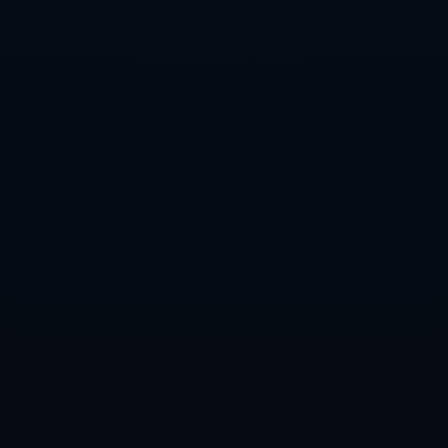
世界杯滚球还有一个关键点，是不同时间段的节奏特征与盘口规律。
很多比赛前20分钟双方试探偏多，节奏偏慢，容易出现“假攻势”；到
接近半场和临近终场时，落后方往往会加快节奏，形成压制或放手一
搏。相应地，盘口在关键时间节点也会出现“虚张声势”式走势，例如在
上半场35分钟左右，大小球盘口可能突然调高，诱导你认为临近半场
会有进球。更安全的打法是结合赛事性质来判断: 小组赛首战双方通常
更谨慎，淘汰赛落后的一方则更可能在最后15分钟全力压上。把时间
节点和比赛背景结合起来观测盘口，比单纯盯着赔率跳动更可靠。
保持心态稳定拒绝“翻本式”滚动加码
任何世界杯滚球安全技巧，如果离开心态管理，最终都会变得脆弱。
最危险的情况通常不是判断错误本身，而是判断错误后产生的“翻本冲