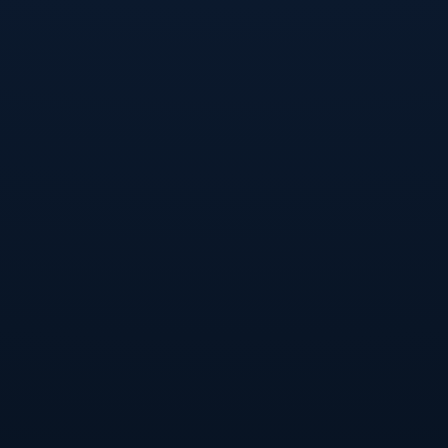
最容易忽视的核心。
赛前数据是地基 实时信息是方向盘
想在2026世界杯下注中提高胜率，必须避免只盯着屏幕上飞驰而过的
攻防画面，而忽略更底层的统计支撑。开赛前，你至少需要掌握几类
基础数据 例如球队最近10场的进球数和失球数 强队面对弱旅时是否习
惯早早解决战斗还是拖到下半场发力 以及面对不同风格对手时的表现
差异。比如有些南美球队控球华丽，但面对身体对抗强硬的欧洲队
时，往往会出现前20分钟调整不顺的情况，这就意味着上半场小球或
慢热盘口可能更具价值。实时下注时，则要把赛前数据当成一个“参考
模型”，再用直播中的实际情况来不断修正模型。如果你赛前判断一支
球队会大举进攻，却在前15分钟看到其压根不上抢、回撤很深，就要
果断放弃原计划，重新审视大小球或让球盘的下注方向。这种赛前预
判加实时修正的模式，是稳健玩家与情绪玩家最本质的差别。
掌握关键时间节点 押点不在多而在准
在实战中，很多人一场比赛下了五六个盘口，结果不仅心力交瘁，还