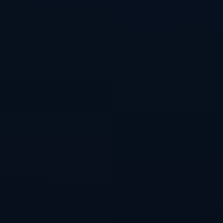
着庄家并不急于引导你去押对手，仍然对热门队的反扑持谨慎乐观态
度。相反，如果热门队只是一球落后，盘口却迅速向有利于热门队的
方向倾斜，并且赔付不断提升，那很可能是利用“球迷情绪”吸引资金继
续压热门。对盘口变化的敏感度，比单纯相信“强队不会输”更加重要。
简单来说，场上踢的是什么，盘口反映的是什么，市场在追逐的又是
什么，这三者的差异，恰恰就是实时下注的空间所在。
案例拆解 理性对抗情绪的典型场景
以一场假想的2026世界杯小组赛为例 欧洲劲旅A队对阵非洲黑马B
队。赛前大部分分析认为A队会轻松取胜，亚洲盘让球达到一球半。比
赛开始后，A队高压进攻，但前20分钟连续错失单刀，B队通过反击制
造两次有威胁射门。实时大小球盘口从最初的二点七五逐渐上升到三
球甚至三球半。很多观众被“这节奏肯定是大球”的直观感受驱动，纷纷
下注更多进球。然而如果冷静分析 你会发现A队虽然攻势如潮，但整
体射门质量并不高，多数在禁区外;B队反击虽快，却更多停留在中场