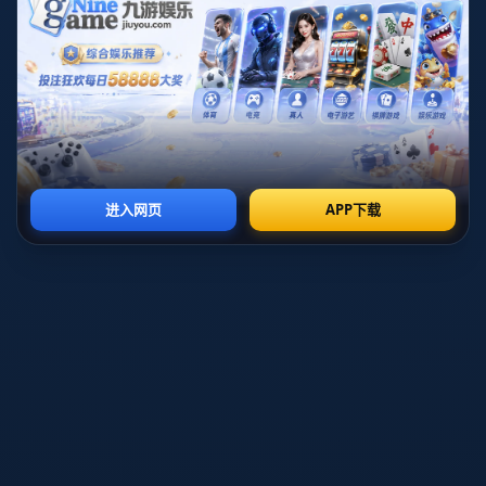
锁定主题 实时下注真正比拼的是什么