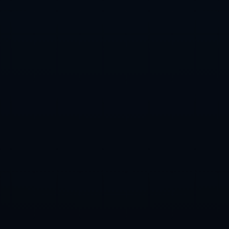
更具理性与乐趣的路径。