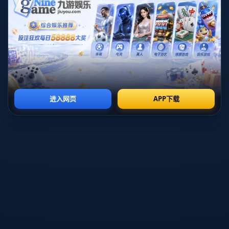
拟，推演出每支球队进入淘汰赛、闯入四强甚至夺冠的概率，并用图
表直观展示。更关键的是，权威官网不会只给出一个冰冷的百分比，
而会用可读性较高的文字解释：为什么某支传统豪门在这届世界杯的
夺冠概率比过去明显下降，是因为平均年龄偏大、冲刺跑动次数明显
下滑，还是因为小组对手风格克制、旅途里程太长。这种“先模型后解
释”的结构，是衡量其专业度的重要标准。