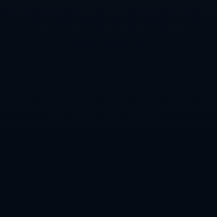
思模型与现实的偏差其二是是否有清晰的风险提示，强调预测只是概
率参考，而非确定结论其三是是否支持用户个性化过滤功能，让你可
以按联赛背景、球员年龄结构、战术偏好等条件筛选球队，从而构建
属于自己的观察视角。当官网从“给答案”转变为“提供工具与视角”时，
它的权威性就不再局限于命中率，而是体现在对用户思维方式的正向
塑造上。
值得强调的是，2026世界杯预测官网权威推荐，本质上是对信息可信
度与分析深度的双重筛选。那些在页面设计上看似普通，但在数据
源、模型方法、结果透明和用户教育方面下足功夫的平台，往往更值
得被长期收藏。它们将庞杂的赛事信息、复杂的技术指标和难以量化
的人为因素，通过严谨的逻辑与清晰的表达，整理成普通球迷也能看
懂、数据玩家也能深挖的知识体系。在信息嘈杂的时代，找到这样一
座稳定的“数据灯塔”，远比追逐一两次偶然命中的预测要重要得多。而
围绕2026世界杯展开的这一轮预测技术与官网生态的升级，也将成为
未来大赛分析模式的重要样本，为球迷理解足球、享受足球提供一种